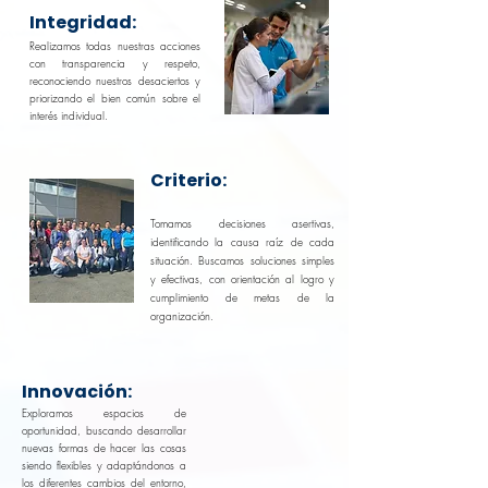
Integridad:
Realizamos todas nuestras acciones
con transparencia y respeto,
reconociendo nuestros desaciertos y
priorizando el bien común sobre el
interés individual.
Criterio:
Tomamos decisiones asertivas,
identificando la causa raíz de cada
situación. Buscamos soluciones simples
y efectivas, con orientación al logro y
cumplimiento de metas de la
organización.
Innovación:
Exploramos espacios de
oportunidad, buscando desarrollar
nuevas formas de hacer las cosas
siendo flexibles y adaptándonos a
los diferentes cambios del entorno,