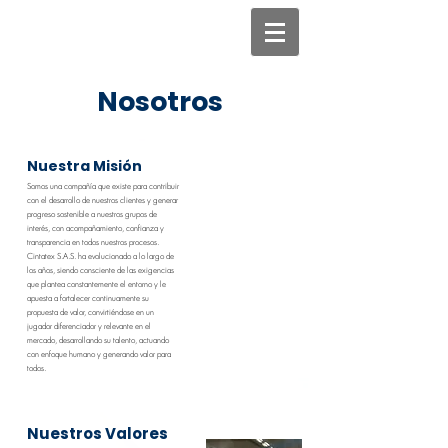
Nosotros
Nuestra Misión
Somos una compañía que existe para contribuir
con el desarrollo de nuestros clientes y generar
progreso sostenible a nuestros grupos de
interés, con acompañamiento, confianza y
transparencia en todos nuestros procesos.
Cintatex S.A.S. ha evolucionado a lo largo de
los años, siendo consciente de las exigencias
que plantea constantemente el entorno y le
apuesta a fortalecer continuamente su
propuesta de valor, convirtiéndose en un
jugador diferenciador y relevante en el
mercado, desarrollando su talento, actuando
con enfoque humano y generando valor para
todos.
Nuestros Valores