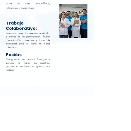
para ser más competitivos,
relevantes y sostenibles.
Trabajo
Colaborativo:
Buscamos potenciar nuestros resultados
a través de la participación, buena
comunicación, acuerdos y toma de
decisiones para el logro de metas
colectivas.
Pasión:
Nos gusta lo que hacemos. Entregamos
siempre lo mejor de nosotros,
generando confianza a quienes nos
rodean.
CONTACTO
Teléfono:
PBX
+57 (604) 444 00 22